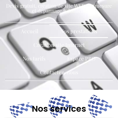
Devis gratuit, création de site WEB sur mesure
et dépannage à domicile
Accueil
Nos prestations
Création site Internet
Nos tarifs
Espace PRO
Contactez-nous
Nos services