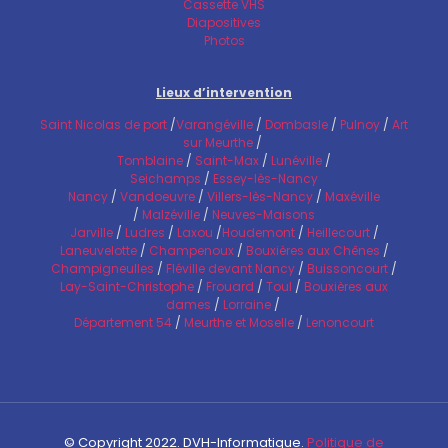
Cassette VHS
Diapositives
Photos
Lieux d’intervention
Saint Nicolas de port
/
Varangéville
/
Dombasle
/
Pulnoy
/
Art
sur Meurthe
/
Tomblaine
/
Saint-Max
/
Lunéville
/
Seichamps
/
Essey-lès-Nancy
Nancy
/
Vandoeuvre
/
Villers-lès-Nancy
/
Maxéville
/
Malzéville
/
Neuves-Maisons
Jarville
/
Ludres
/
Laxou
/
Houdemont
/
Heillecourt
/
Laneuvelotte
/
Champenoux
/
Bouxières aux Chênes
/
Champigneulles
/
Fléville devant Nancy
/
Buissoncourt
/
Lay-Saint-Christophe
/
Frouard
/
Toul
/
Bouxières aux
dames
/
Lorraine
/
Département 54
/
Meurthe et Moselle
/
Lenoncourt
© Copyright 2022. DVH-Informatique.
Politique de