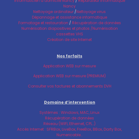
Informaticien à domicile Nancy
/
Réparateur informatique
Nancy
Nettoyage ordinateur
/
Nettoyage virus
Dépannage et assistance informatique
Formatage et restauration
/
Récupération de données
Numérisation diapositives et photos /Numérisation
cassettes VHS
Création de site Internet
Nos forfaits
Application WEB sur mesure
Application WEB sur mesure (PREMIUM)
Consulter vos factures et abonnements DVH
Domaine d’intervention
Systèmes : Windows, MAC, Linux
Récupération de données
Réseau (WIFI, Ethernet, CPL…)
Accès Internet : SFRBox, LiveBox, FreeBox, BBox, Darty Box,
Numericable…